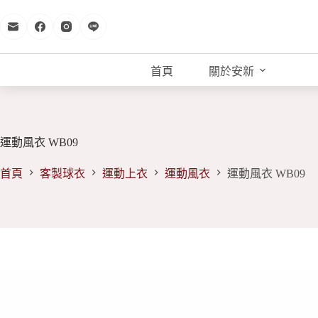
跳
至
主
要
首頁
關於安新
內
容
運動風衣 WB09
首頁
客製球衣
運動上衣
運動風衣
運動風衣 WB09