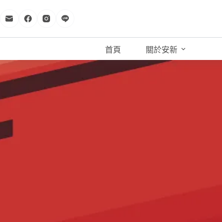
跳
至
主
要
首頁
關於安新
內
容