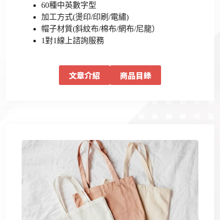
60種中英數字型
加工方式(燙印/印刷/電繡)
帽子材質(斜紋布/棉布/網布/尼龍）
1對1線上諮詢服務
文章介紹
商品目錄