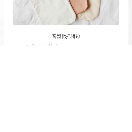
客製化托特包
多種尺寸及款式
加工方式(燙印/印刷/電繡)
托特包材質(帆布/再生聚酯纖維)
1對1線上諮詢服務
文章介紹
商品目錄