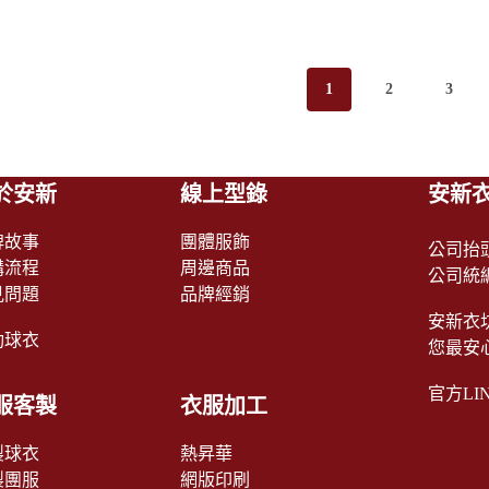
1
2
3
於安新
線上型錄
安新
牌故事
團體服飾
公司抬
購流程
周邊商品
公司統編：
見問題
品牌經銷
安新衣
動球衣
您最安心
官方LI
服客製
衣服加工
製球衣
熱昇華
製團服
網版印刷