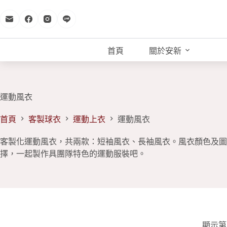
跳
至
主
要
首頁
關於安新
內
容
運動風衣
首頁
客製球衣
運動上衣
運動風衣
客製化運動風衣，共兩款：短袖風衣、長袖風衣。風衣顏色及圖
擇，一起製作具團隊特色的運動服裝吧。
顯示第 