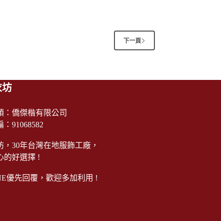
下一頁
衣坊
頭：僑傑楷有限公司
91068582
坊，30年台灣在地服飾工廠，
的好選擇 !
NE
優先回覆，歡迎多加利用 !