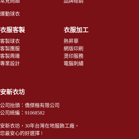
常見問題
品牌經銷
運動球衣
衣服客製
衣服加工
客製球衣
熱昇華
客製團服
網版印刷
客製周邊
燙印服務
專業設計
電腦刺繡
安新衣坊
公司抬頭：僑傑楷有限公司
公司統編：91068582
安新衣坊，30年台灣在地服飾工廠，
您最安心的好選擇 !