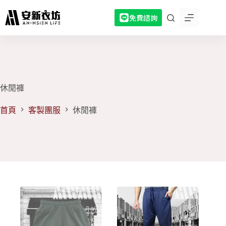
跳
免費諮詢
至
主
要
內
容
休閒褲
首頁
客製團服
休閒褲