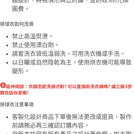
體設計，將視情形與您討論，並酌收500元換
圖費。
排球衣如何洗滌
禁止高溫熨燙。
禁止使用漂白劑。
請套洗衣袋低溫弱洗，可用洗衣機或手洗。
以日曬或自然陰乾為主，使用烘衣機可能導致
變形。
延伸閱讀：衣服怎麼洗滌才對? 可以直接丟洗衣機嗎? 讓工廠3步
驟告訴你答案!
排球衣注意事項
客製化設計商品下單後無法更改或退貨，製作
前請務必再三確認訂購內容。