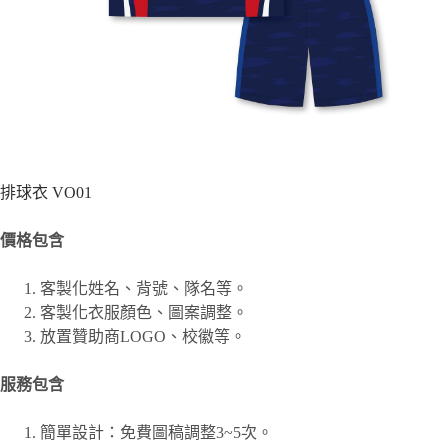
排球衣 VO01
價格包含
客製化姓名、背號、隊名等。
客製化衣服顏色、圖案調整。
放置贊助商LOGO、校徽等。
服務包含
簡單設計：免費圖稿調整3~5次。