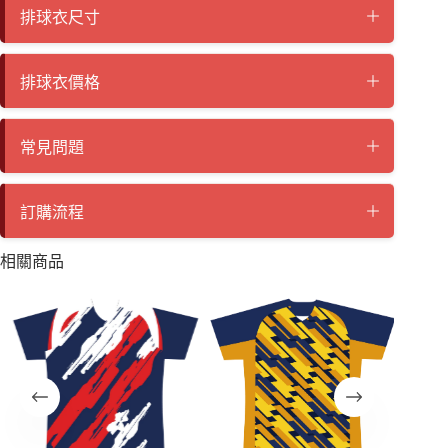
排球衣尺寸
排球衣價格
常見問題
訂購流程
相關商品