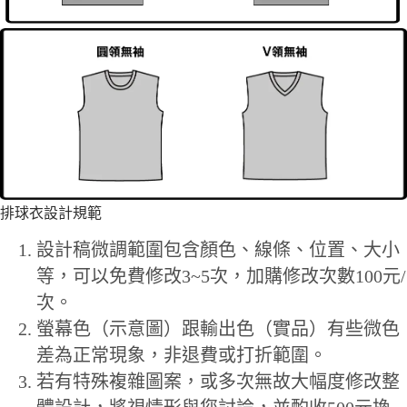
排球衣設計規範
設計稿微調範圍包含顏色、線條、位置、大小
等，可以免費修改3~5次，加購修改次數100元/
次。
螢幕色（示意圖）跟輸出色（實品）有些微色
差為正常現象，非退費或打折範圍。
若有特殊複雜圖案，或多次無故大幅度修改整