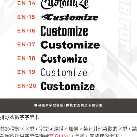
排球衣數字字型卡
共20種數字字型，字型可混搭不加價。若有其他喜歡的字型，請
截圖或提供字型名稱給
官方LINE
，會盡力完成您的需求。