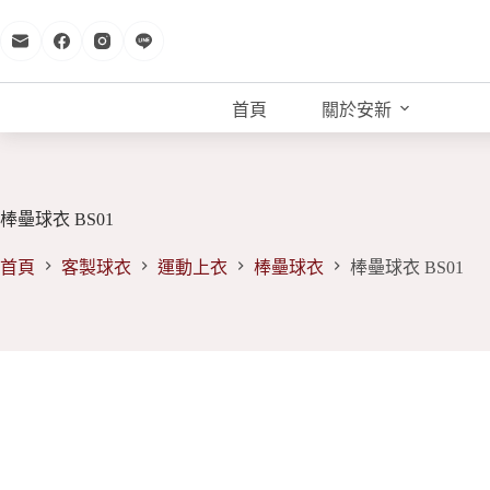
跳
至
主
要
首頁
關於安新
內
容
棒壘球衣 BS01
首頁
客製球衣
運動上衣
棒壘球衣
棒壘球衣 BS01