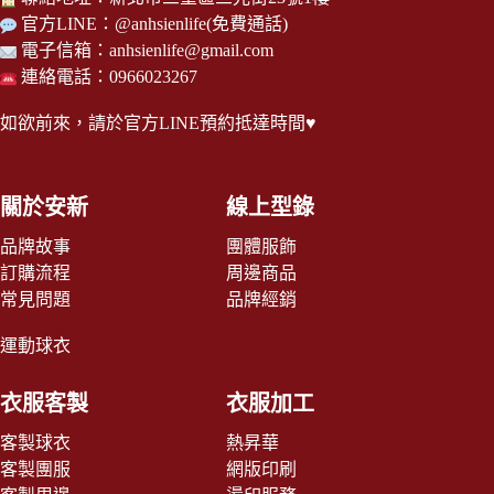
官方LINE：
@anhsienlife
(免費通話)
電子信箱：
anhsienlife@gmail.com
連絡電話：0966023267
如欲前來，請於
官方LINE
預約抵達時間♥
關於安新
線上型錄
品牌故事
團體服飾
訂購流程
周邊商品
常見問題
品牌經銷
運動球衣
衣服客製
衣服加工
客製球衣
熱昇華
客製團服
網版印刷