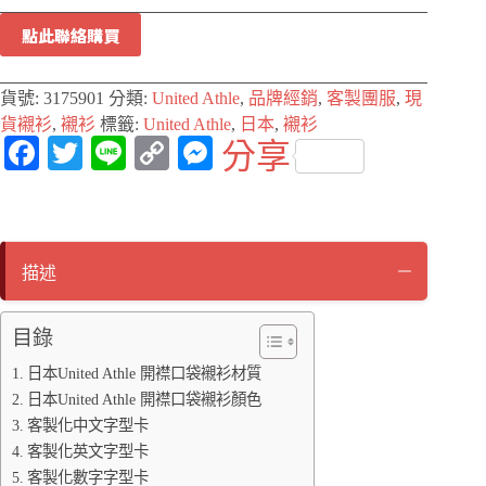
點此聯絡購買
貨號:
3175901
分類:
United Athle
,
品牌經銷
,
客製團服
,
現
貨襯衫
,
襯衫
標籤:
United Athle
,
日本
,
襯衫
Fa
T
Li
C
M
分享
ce
wi
ne
op
es
bo
tte
y
se
ok
r
Li
ng
描述
nk
er
目錄
日本United Athle 開襟口袋襯衫材質
日本United Athle 開襟口袋襯衫顏色
客製化中文字型卡
客製化英文字型卡
客製化數字字型卡