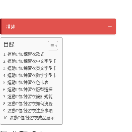
ce
wi
ne
op
es
bo
tte
y
se
ok
r
Li
ng
描述
nk
er
目錄
運動T恤/練習衣款式
運動T恤/練習衣中文字型卡
運動T恤/練習衣英文字型卡
運動T恤/練習衣數字字型卡
運動T恤/練習衣色卡表
運動T恤/練習衣版型選擇
運動T恤/練習衣設計規範
運動T恤/練習衣如何洗滌
運動T恤/練習衣注意事項
運動T恤/練習衣成品展示