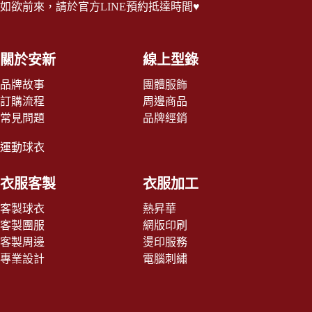
如欲前來，請於
官方LINE
預約抵達時間♥
關於安新
線上型錄
品牌故事
團體服飾
訂購流程
周邊商品
常見問題
品牌經銷
運動球衣
衣服客製
衣服加工
客製球衣
熱昇華
客製團服
網版印刷
客製周邊
燙印服務
專業設計
電腦刺繡