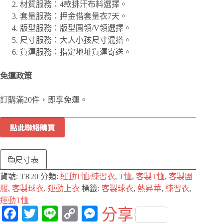
材質服務：4款排汗布料選擇。
套量服務：押金借套量衣7天。
版型服務：版型圓領/V領選擇。
尺寸服務：大人小孩尺寸混搭。
貨運服務：指定地址貨運寄送。
免運政策
訂購滿20件，即享免運。
點此聯絡購買
尺寸表
貨號:
TR20
分類:
運動T恤/練習衣
,
T恤
,
客製T恤
,
客製團
服
,
客製球衣
,
運動上衣
標籤:
客製球衣
,
熱昇華
,
練習衣
,
運動T恤
Fa
T
Li
C
M
分享