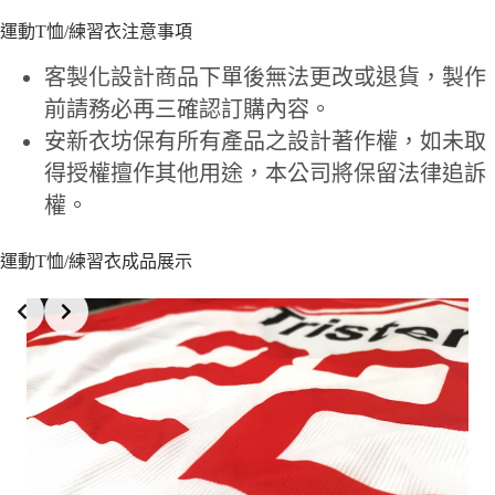
運動T恤/練習衣注意事項
客製化設計商品下單後無法更改或退貨，製作
前請務必再三確認訂購內容。
安新衣坊保有所有產品之設計著作權，如未取
得授權擅作其他用途，本公司將保留法律追訴
權。
運動T恤/練習衣成品展示
Slide 4 of 5