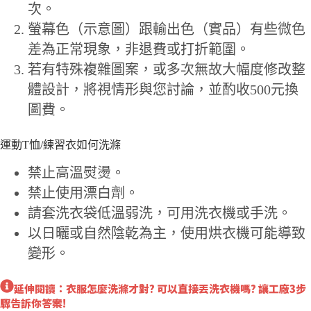
次。
螢幕色（示意圖）跟輸出色（實品）有些微色
差為正常現象，非退費或打折範圍。
若有特殊複雜圖案，或多次無故大幅度修改整
體設計，將視情形與您討論，並酌收500元換
圖費。
運動T恤/練習衣如何洗滌
禁止高溫熨燙。
禁止使用漂白劑。
請套洗衣袋低溫弱洗，可用洗衣機或手洗。
以日曬或自然陰乾為主，使用烘衣機可能導致
變形。
延伸閱讀：衣服怎麼洗滌才對? 可以直接丟洗衣機嗎? 讓工廠3步
驟告訴你答案!