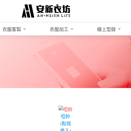
衣服客製
衣服加工
線上型錄
啞鈴
(點我
進入)