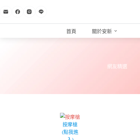
跳
至
主
要
首頁
關於安新
內
容
網友精選
按摩槍
(點我進
入)