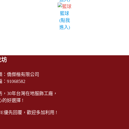
籃球
(點我
進入)
衣坊
頭：僑傑楷有限公司
91068582
坊，30年台灣在地服飾工廠，
的好選擇 !
NE
優先回覆，歡迎多加利用 !