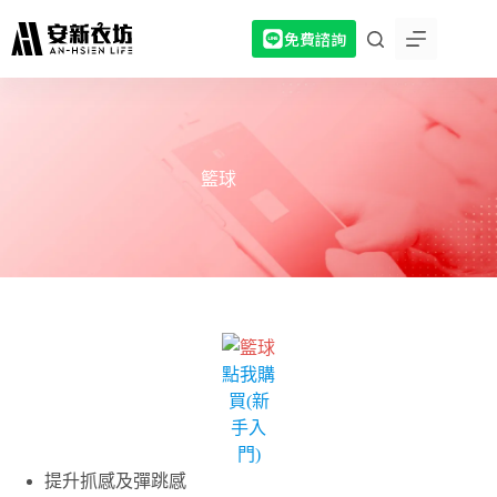
跳
免費諮詢
至
主
要
內
容
籃球
點我購
買(新
手入
門)
提升抓感及彈跳感