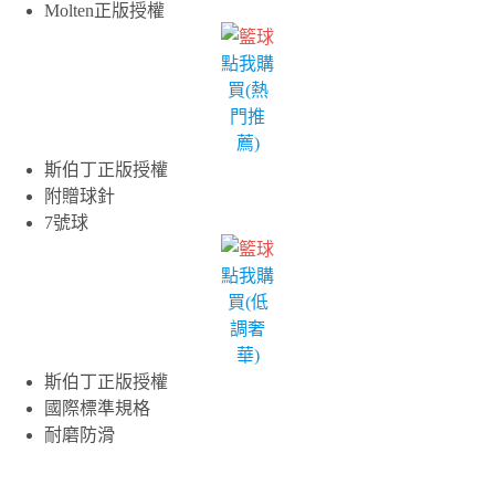
Molten正版授權
點我購
買(熱
門推
薦)
斯伯丁正版授權
附贈球針
7號球
點我購
買(低
調奢
華)
斯伯丁正版授權
國際標準規格
耐磨防滑