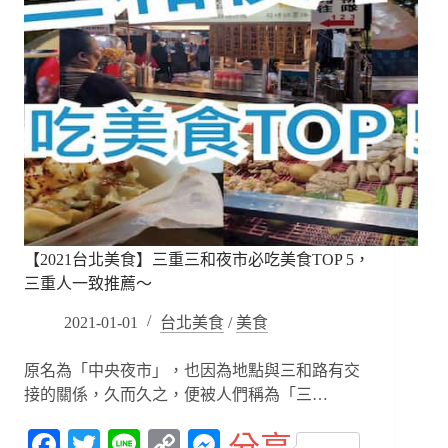
【2021台北美食】三重三和夜市必吃美食TOP 5，
三重人一致推薦～
2021-01-01
台北美食
/
美食
原名為「中央夜市」，也因為地點與三和路有交
接的關係，久而久之，便被人們稱為「三…
Fa
T
Li
C
M
分享