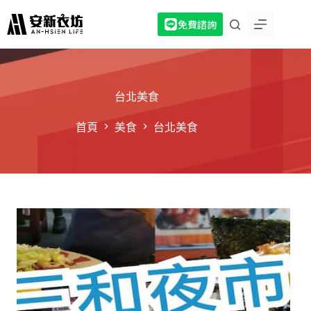
跳
免費諮詢
至
主
要
內
容
台北美食
首頁
美食
台北美食