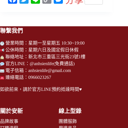
ce
wi
ne
op
es
bo
tte
y
se
ok
r
Li
ng
聯繫我們
nk
er
營業時間：星期一至星期五 10:30~19:00
公休時間：星期六日及國定假日休假
聯絡地址：新北市三重區三光街23號1樓
官方LINE：
@anhsienlife
(免費通話)
電子信箱：
anhsienlife@gmail.com
連絡電話：0966023267
如欲前來，請於
官方LINE
預約抵達時間♥
關於安新
線上型錄
品牌故事
團體服飾