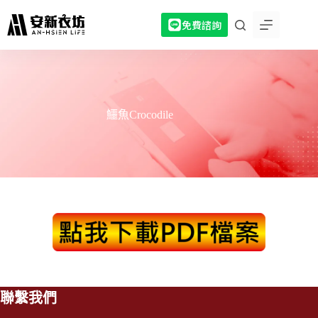
跳
免費諮詢
至
主
要
內
容
鱷魚Crocodile
聯繫我們