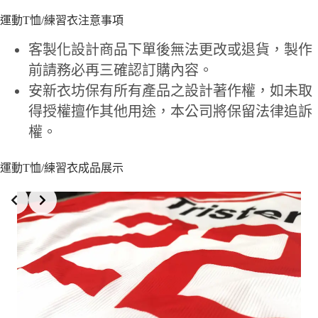
運動T恤/練習衣注意事項
客製化設計商品下單後無法更改或退貨，製作
前請務必再三確認訂購內容。
安新衣坊保有所有產品之設計著作權，如未取
得授權擅作其他用途，本公司將保留法律追訴
權。
運動T恤/練習衣成品展示
Slide 4 of 5