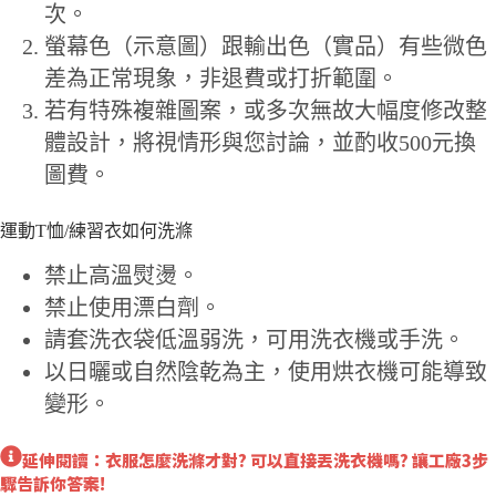
次。
螢幕色（示意圖）跟輸出色（實品）有些微色
差為正常現象，非退費或打折範圍。
若有特殊複雜圖案，或多次無故大幅度修改整
體設計，將視情形與您討論，並酌收500元換
圖費。
運動T恤/練習衣如何洗滌
禁止高溫熨燙。
禁止使用漂白劑。
請套洗衣袋低溫弱洗，可用洗衣機或手洗。
以日曬或自然陰乾為主，使用烘衣機可能導致
變形。
延伸閱讀：衣服怎麼洗滌才對? 可以直接丟洗衣機嗎? 讓工廠3步
驟告訴你答案!