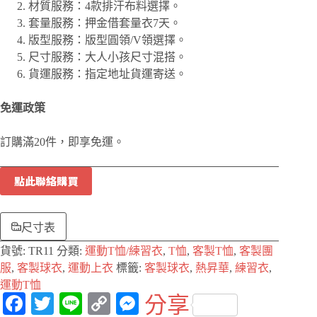
材質服務：4款排汗布料選擇。
套量服務：押金借套量衣7天。
版型服務：版型圓領/V領選擇。
尺寸服務：大人小孩尺寸混搭。
貨運服務：指定地址貨運寄送。
免運政策
訂購滿20件，即享免運。
點此聯絡購買
尺寸表
貨號:
TR11
分類:
運動T恤/練習衣
,
T恤
,
客製T恤
,
客製團
服
,
客製球衣
,
運動上衣
標籤:
客製球衣
,
熱昇華
,
練習衣
,
運動T恤
Fa
T
Li
C
M
分享