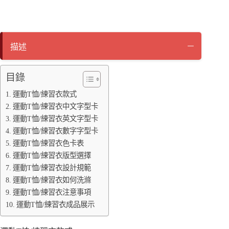
ce
wi
ne
op
es
bo
tte
y
se
ok
r
Li
ng
描述
nk
er
目錄
運動T恤/練習衣款式
運動T恤/練習衣中文字型卡
運動T恤/練習衣英文字型卡
運動T恤/練習衣數字字型卡
運動T恤/練習衣色卡表
運動T恤/練習衣版型選擇
運動T恤/練習衣設計規範
運動T恤/練習衣如何洗滌
運動T恤/練習衣注意事項
運動T恤/練習衣成品展示