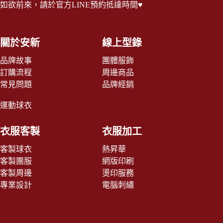
如欲前來，請於
官方LINE
預約抵達時間♥
關於安新
線上型錄
品牌故事
團體服飾
訂購流程
周邊商品
常見問題
品牌經銷
運動球衣
衣服客製
衣服加工
客製球衣
熱昇華
客製團服
網版印刷
客製周邊
燙印服務
專業設計
電腦刺繡