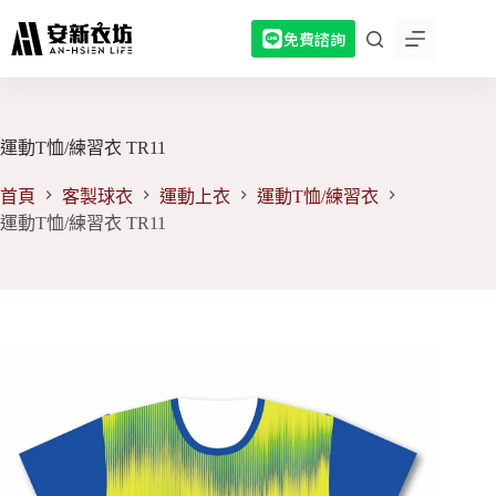
跳
免費諮詢
至
主
要
內
容
運動T恤/練習衣 TR11
首頁
客製球衣
運動上衣
運動T恤/練習衣
運動T恤/練習衣 TR11