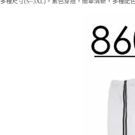
多種尺寸(S~3XL)。素色穿搭，簡單清新，多種配