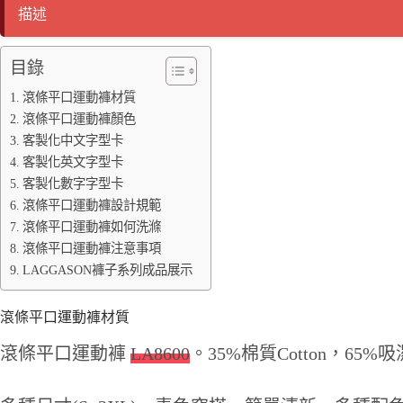
ok
r
Li
ng
描述
nk
er
目錄
滾條平口運動褲材質
滾條平口運動褲顏色
客製化中文字型卡
客製化英文字型卡
客製化數字字型卡
滾條平口運動褲設計規範
滾條平口運動褲如何洗滌
滾條平口運動褲注意事項
LAGGASON褲子系列成品展示
滾條平口運動褲材質
滾條平口運動褲
LA8600
。35%棉質Cotton，65%吸濕