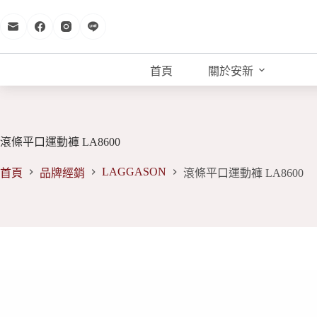
跳
至
主
要
首頁
關於安新
內
容
滾條平口運動褲 LA8600
LAGGASON
首頁
品牌經銷
滾條平口運動褲 LA8600