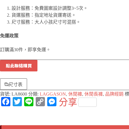
設計服務：免費圖案設計調整3~5次。
貨運服務：指定地址貨運寄送。
尺寸服務：大人小孩尺寸可混搭。
免運政策
訂購滿30件，即享免運。
點此聯絡購買
尺寸表
貨號:
LA8600
分類:
LAGGASON
,
休閒褲
,
休閒長褲
,
品牌經銷
標
Fa
T
Li
C
M
分享
ce
wi
ne
op
es
bo
tte
y
se