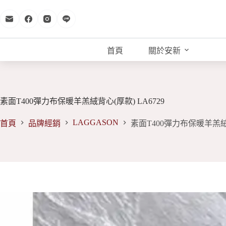
跳
至
主
要
首頁
關於安新
內
容
素面T400彈力布保暖羊羔絨背心(厚款) LA6729
LAGGASON
首頁
品牌經銷
素面T400彈力布保暖羊羔絨背