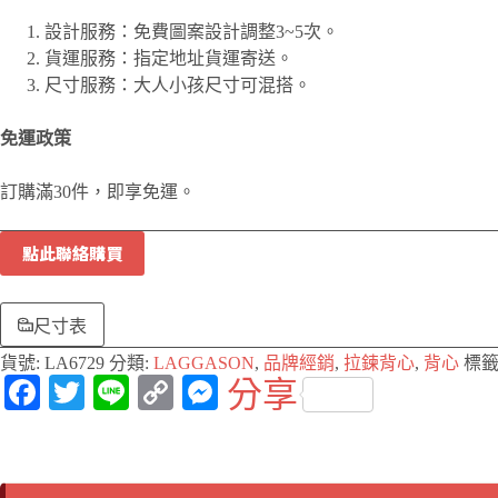
設計服務：免費圖案設計調整3~5次。
貨運服務：指定地址貨運寄送。
尺寸服務：大人小孩尺寸可混搭。
免運政策
訂購滿30件，即享免運。
點此聯絡購買
尺寸表
貨號:
LA6729
分類:
LAGGASON
,
品牌經銷
,
拉鍊背心
,
背心
標籤
Fa
T
Li
C
M
分享
ce
wi
ne
op
es
bo
tte
y
se