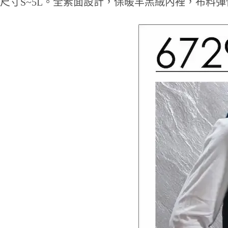
尺寸S~5L。全素面設計，保暖羊羔絨內裡，布料彈