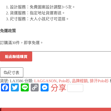
設計服務：免費圖案設計調整3~5次。
貨運服務：指定地址貨運寄送。
尺寸服務：大人小孩尺寸可混搭。
免運政策
訂購滿30件，即享免運。
點此聯絡購買
尺寸表
貨號:
LA3586
分類:
LAGGASON
,
Polo衫
,
品牌經銷
,
排汗Polo衫
Fa
T
Li
C
M
分享
ce
wi
ne
op
es
bo
tte
y
se