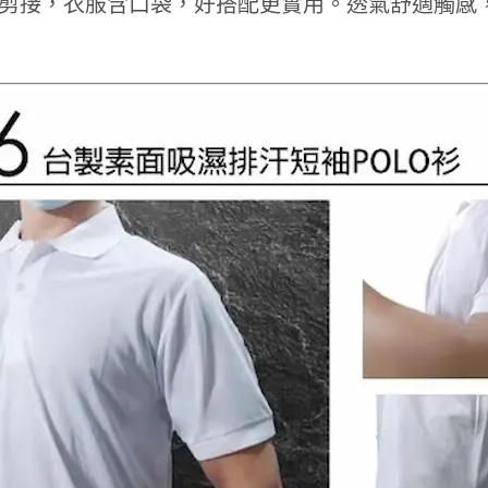
色滾條剪接，衣服含口袋，好搭配更實用。透氣舒適觸