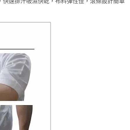
感，快速排汗吸濕快乾，布料彈性佳，滾條設計簡單