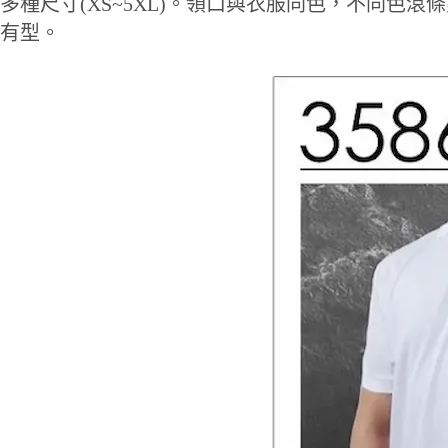
多種尺寸(XS~5XL)。領口與衣服同色，不同
有型。