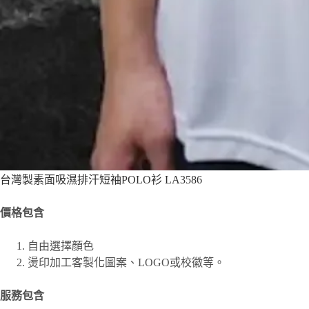
台灣製素面吸濕排汗短袖POLO衫 LA3586
價格包含
自由選擇顏色
燙印加工客製化圖案、
LOGO或校徽等。
服務包含