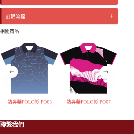
訂購流程
相關商品
3
熱昇華POLO衫 PO07
POLONE1 195克亞規短袖雙
P
色POLO衫 PL05
聯繫我們