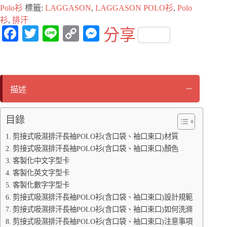
Polo衫
標籤:
LAGGASON
,
LAGGASON POLO衫
,
Polo
衫
,
排汗
Fa
T
Li
C
M
分享
ce
wi
ne
op
es
bo
tte
y
se
ok
r
Li
ng
描述
nk
er
目錄
剪接式吸濕排汗長袖POLO衫(含口袋、袖口束口)材質
剪接式吸濕排汗長袖POLO衫(含口袋、袖口束口)顏色
客製化中文字型卡
客製化英文字型卡
客製化數字字型卡
剪接式吸濕排汗長袖POLO衫(含口袋、袖口束口)設計規範
剪接式吸濕排汗長袖POLO衫(含口袋、袖口束口)如何洗滌
剪接式吸濕排汗長袖POLO衫(含口袋、袖口束口)注意事項