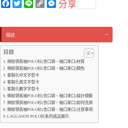
Fa
T
Li
C
M
分享
ce
wi
ne
op
es
bo
tte
y
se
ok
r
Li
ng
描述
nk
er
目錄
條紋領長袖POLO衫(含口袋、袖口束口)材質
條紋領長袖POLO衫(含口袋、袖口束口)顏色
客製化中文字型卡
客製化英文字型卡
客製化數字字型卡
條紋領長袖POLO衫(含口袋、袖口束口)設計規範
條紋領長袖POLO衫(含口袋、袖口束口)如何洗滌
條紋領長袖POLO衫(含口袋、袖口束口)注意事項
LAGGASON POLO衫系列成品展示