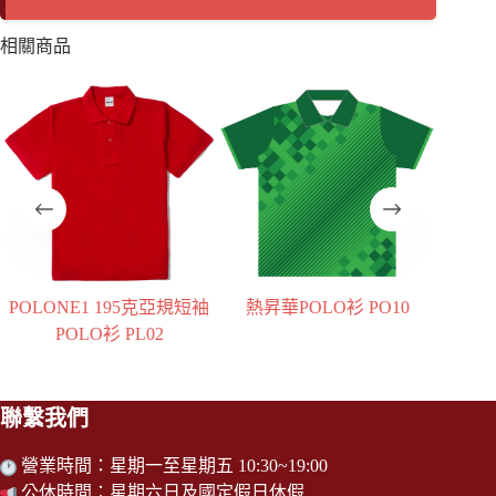
相關商品
規短袖
熱昇華POLO衫 PO10
熱昇華POLO衫 PO08
聯繫我們
營業時間：星期一至星期五 10:30~19:00
公休時間：星期六日及國定假日休假