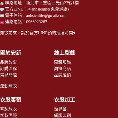
聯絡地址：新北市三重區三光街23號1樓
官方LINE：
@anhsienlife
(免費通話)
電子信箱：
anhsienlife@gmail.com
連絡電話：0966023267
如欲前來，請於
官方LINE
預約抵達時間♥
關於安新
線上型錄
品牌故事
團體服飾
訂購流程
周邊商品
常見問題
品牌經銷
運動球衣
衣服客製
衣服加工
客製球衣
熱昇華
客製團服
網版印刷