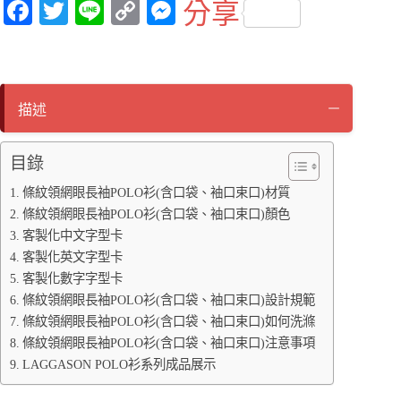
Fa
T
Li
C
M
分享
ce
wi
ne
op
es
bo
tte
y
se
ok
r
Li
ng
描述
nk
er
目錄
條紋領網眼長袖POLO衫(含口袋、袖口束口)材質
條紋領網眼長袖POLO衫(含口袋、袖口束口)顏色
客製化中文字型卡
客製化英文字型卡
客製化數字字型卡
條紋領網眼長袖POLO衫(含口袋、袖口束口)設計規範
條紋領網眼長袖POLO衫(含口袋、袖口束口)如何洗滌
條紋領網眼長袖POLO衫(含口袋、袖口束口)注意事項
LAGGASON POLO衫系列成品展示