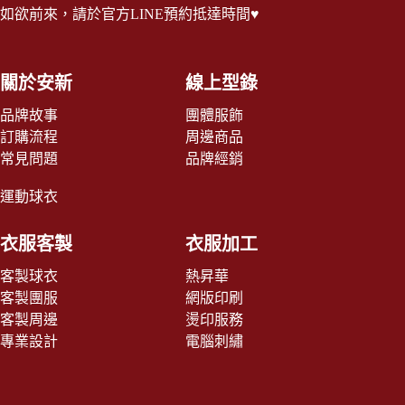
如欲前來，請於
官方LINE
預約抵達時間♥
關於安新
線上型錄
品牌故事
團體服飾
訂購流程
周邊商品
常見問題
品牌經銷
運動球衣
衣服客製
衣服加工
客製球衣
熱昇華
客製團服
網版印刷
客製周邊
燙印服務
專業設計
電腦刺繡