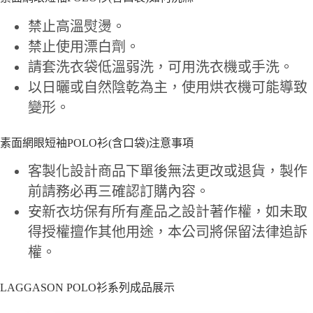
禁止高溫熨燙。
禁止使用漂白劑。
請套洗衣袋低溫弱洗，可用洗衣機或手洗。
以日曬或自然陰乾為主，使用烘衣機可能導致
變形。
素面網眼短袖POLO衫(含口袋)注意事項
客製化設計商品下單後無法更改或退貨，製作
前請務必再三確認訂購內容。
安新衣坊保有所有產品之設計著作權，如未取
得授權擅作其他用途，本公司將保留法律追訴
權。
LAGGASON POLO衫系列成品展示
Slide 3 of 10