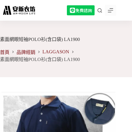
跳
免費諮詢
至
主
要
內
容
素面網眼短袖POLO衫(含口袋) LA1900
LAGGASON
首頁
品牌經銷
素面網眼短袖POLO衫(含口袋) LA1900