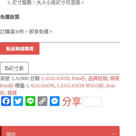
尺寸服務：大人小孩尺寸可混搭。
免運政策
訂購滿30件，即享免運。
點此聯絡購買
尺寸表
貨號:
LA1900
分類:
LAGGASON
,
Polo衫
,
品牌經銷
,
棉質
Polo衫
標籤:
LAGGASON
,
LAGGASON POLO衫
,
Polo
衫
,
棉質
Fa
T
Li
C
M
分享
ce
wi
ne
op
es
bo
tte
y
se
ok
r
Li
ng
描述