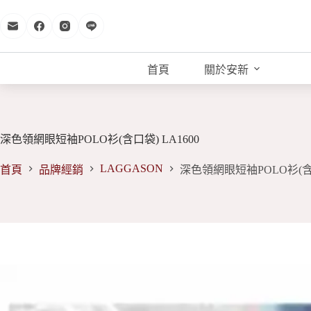
跳
至
主
要
首頁
關於安新
內
容
深色領網眼短袖POLO衫(含口袋) LA1600
LAGGASON
首頁
品牌經銷
深色領網眼短袖POLO衫(含口