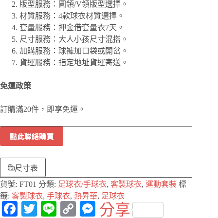
版型服務：圓領/V領版型選擇。
材質服務：4款球衣材質選擇。
套量服務：押金借套量衣7天。
尺寸服務：大人小孩尺寸混搭。
加購服務：球褲加口袋或開岔。
貨運服務：指定地址貨運寄送。
免運政策
訂購滿20件，即享免運。
點此聯絡購買
尺寸表
貨號:
FT01
分類:
足球衣/手球衣
,
客製球衣
,
運動套裝
標
籤:
客製球衣
,
手球衣
,
熱昇華
,
足球衣
Fa
T
Li
C
M
分享