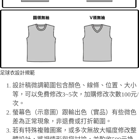
足球衣設計規範
設計稿微調範圍包含顏色、線條、位置、大小
等，可以免費修改3~5次，加購修改次數100元/
次。
螢幕色（示意圖）跟輸出色（實品）有些微色
差為正常現象，非退費或打折範圍。
若有特殊複雜圖案，或多次無故大幅度修改整