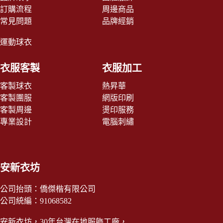
訂購流程
周邊商品
常見問題
品牌經銷
運動球衣
衣服客製
衣服加工
客製球衣
熱昇華
客製團服
網版印刷
客製周邊
燙印服務
專業設計
電腦刺繡
安新衣坊
公司抬頭：僑傑楷有限公司
公司統編：91068582
安新衣坊，30年台灣在地服飾工廠，