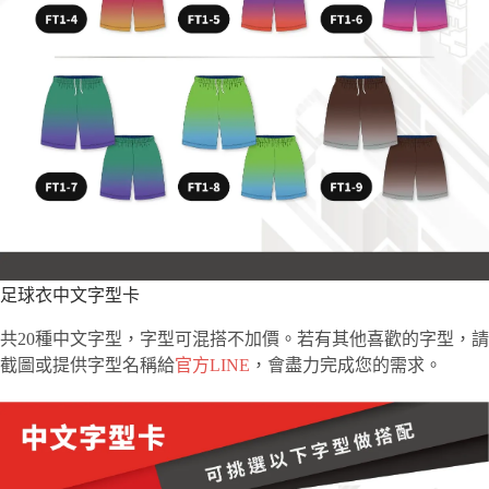
足球衣中文字型卡
共20種中文字型，字型可混搭不加價。若有其他喜歡的字型，請
截圖或提供字型名稱給
官方LINE
，會盡力完成您的需求。