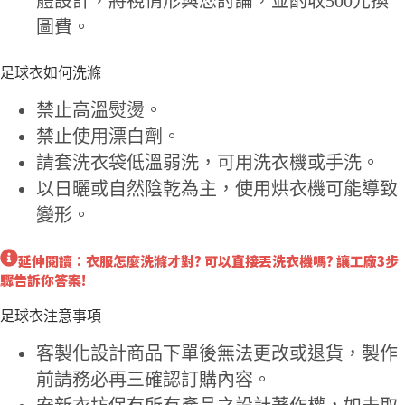
體設計，將視情形與您討論，並酌收500元換
圖費。
足球衣如何洗滌
禁止高溫熨燙。
禁止使用漂白劑。
請套洗衣袋低溫弱洗，可用洗衣機或手洗。
以日曬或自然陰乾為主，使用烘衣機可能導致
變形。
延伸閱讀：衣服怎麼洗滌才對? 可以直接丟洗衣機嗎? 讓工廠3步
驟告訴你答案!
足球衣注意事項
客製化設計商品下單後無法更改或退貨，製作
前請務必再三確認訂購內容。