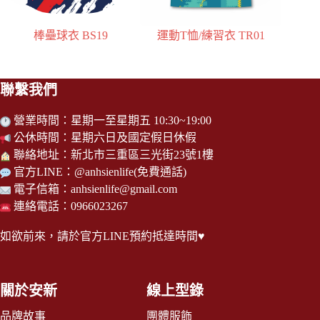
運動T恤/練習衣 TR01
排球衣 VO01
聯繫我們
營業時間：星期一至星期五 10:30~19:00
公休時間：星期六日及國定假日休假
聯絡地址：新北市三重區三光街23號1樓
官方LINE：
@anhsienlife
(免費通話)
電子信箱：
anhsienlife@gmail.com
連絡電話：0966023267
如欲前來，請於
官方LINE
預約抵達時間♥
關於安新
線上型錄
品牌故事
團體服飾