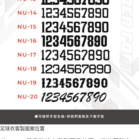
足球衣客製圖案位置