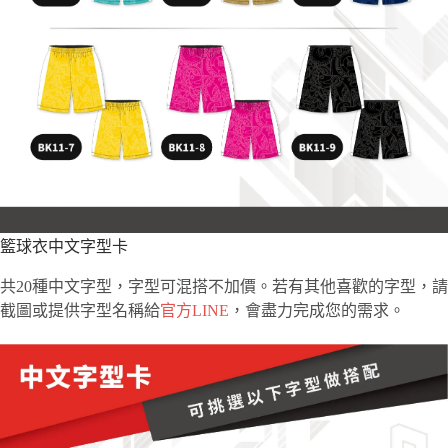
籃球衣中文字型卡
共20種中文字型，字型可混搭不加價。若有其他喜歡的字型，請
截圖或提供字型名稱給
官方LINE
，會盡力完成您的需求。