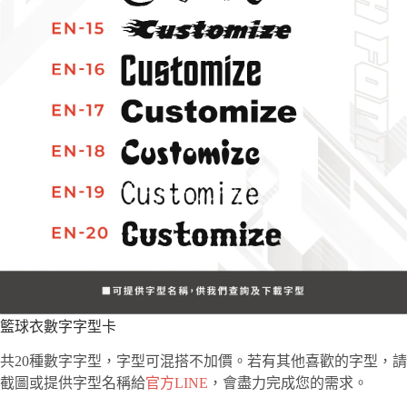
籃球衣數字字型卡
共20種數字字型，字型可混搭不加價。若有其他喜歡的字型，請
截圖或提供字型名稱給
官方LINE
，會盡力完成您的需求。