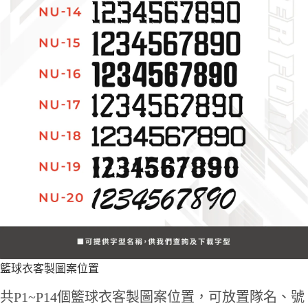
籃球衣客製圖案位置
共P1~P14個籃球衣客製圖案位置，可放置隊名、號