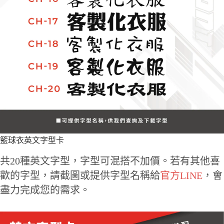
籃球衣英文字型卡
共20種英文字型，字型可混搭不加價。若有其他喜
歡的字型，請截圖或提供字型名稱給
官方LINE
，會
盡力完成您的需求。