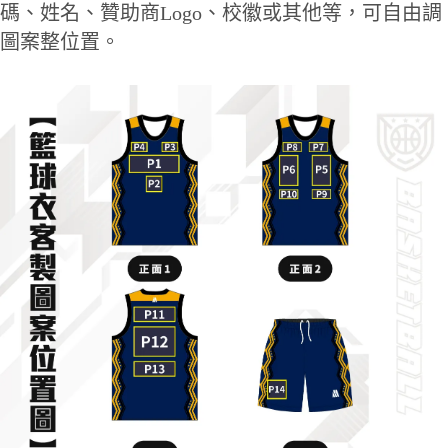
碼、姓名、贊助商Logo、校徽或其他等，可自由調
圖案整位置。