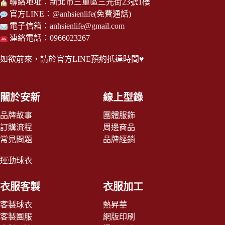
聯絡地址：新北市三重區三光街23號1樓
官方LINE：
@anhsienlife
(免費通話)
電子信箱：
anhsienlife@gmail.com
連絡電話：0966023267
如欲前來，請於
官方LINE
預約抵達時間♥
關於安新
線上型錄
品牌故事
團體服飾
訂購流程
周邊商品
常見問題
品牌經銷
運動球衣
衣服客製
衣服加工
客製球衣
熱昇華
客製團服
網版印刷