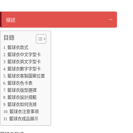
bo
tte
y
se
ok
r
Li
ng
描述
nk
er
目錄
籃球衣款式
籃球衣中文字型卡
籃球衣英文字型卡
籃球衣數字字型卡
籃球衣客製圖案位置
籃球衣色卡表
籃球衣版型選擇
籃球衣設計規範
籃球衣如何洗滌
籃球衣注意事項
籃球衣成品展示