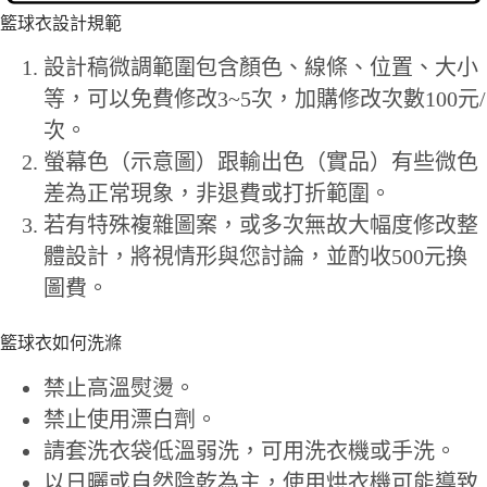
籃球衣設計規範
設計稿微調範圍包含顏色、線條、位置、大小
等，可以免費修改3~5次，加購修改次數100元/
次。
螢幕色（示意圖）跟輸出色（實品）有些微色
差為正常現象，非退費或打折範圍。
若有特殊複雜圖案，或多次無故大幅度修改整
體設計，將視情形與您討論，並酌收500元換
圖費。
籃球衣如何洗滌
禁止高溫熨燙。
禁止使用漂白劑。
請套洗衣袋低溫弱洗，可用洗衣機或手洗。
以日曬或自然陰乾為主，使用烘衣機可能導致