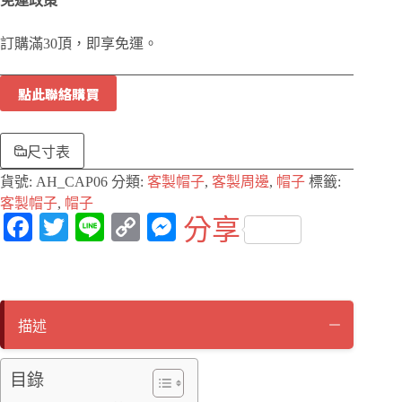
免運政策
訂購滿30頂，即享免運。
點此聯絡購買
尺寸表
貨號:
AH_CAP06
分類:
客製帽子
,
客製周邊
,
帽子
標籤:
客製帽子
,
帽子
Fa
T
Li
C
M
分享
ce
wi
ne
op
es
bo
tte
y
se
ok
r
Li
ng
描述
nk
er
目錄