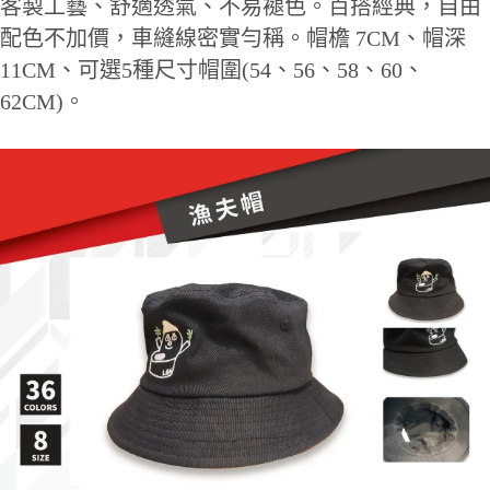
客製工藝、舒適透氣、不易褪色。百搭經典，自由
配色不加價，車縫線密實勻稱。帽檐 7CM、帽深
11CM、可選5種尺寸帽圍(54、56、58、60、
62CM)。