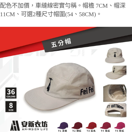
配色不加價，車縫線密實勻稱。帽檐 7CM、帽深
11CM、可選2種尺寸帽圍(54、58CM)。