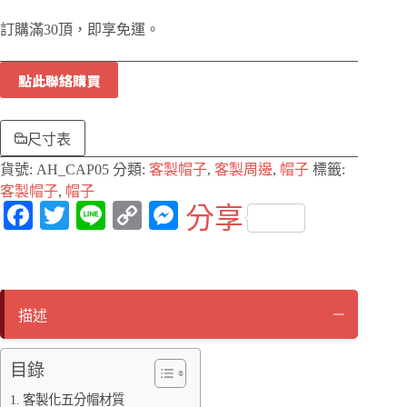
訂購滿30頂，即享免運。
點此聯絡購買
尺寸表
貨號:
AH_CAP05
分類:
客製帽子
,
客製周邊
,
帽子
標籤:
客製帽子
,
帽子
Fa
T
Li
C
M
分享
ce
wi
ne
op
es
bo
tte
y
se
ok
r
Li
ng
描述
nk
er
目錄
客製化五分帽材質