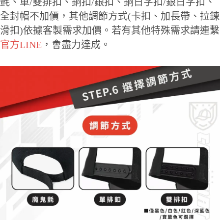
氈、單/雙排扣、銅扣/銀扣、銅日字扣/銀日字扣、
全封帽不加價，其他調節方式(卡扣、加長帶、拉鍊
滑扣)依據客製需求加價。若有其他特殊需求請連繫
官方LINE
，會盡力達成。