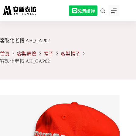
跳
免費諮詢
至
主
要
內
容
客製化老帽 AH_CAP02
首頁
客製周邊
帽子
客製帽子
客製化老帽 AH_CAP02