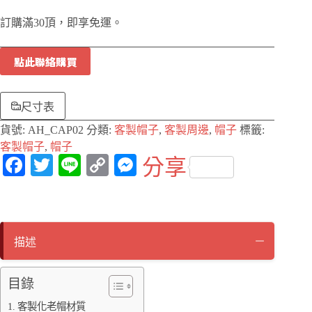
訂購滿30頂，即享免運。
點此聯絡購買
尺寸表
貨號:
AH_CAP02
分類:
客製帽子
,
客製周邊
,
帽子
標籤:
客製帽子
,
帽子
Fa
T
Li
C
M
分享
ce
wi
ne
op
es
bo
tte
y
se
ok
r
Li
ng
描述
nk
er
目錄
客製化老帽材質