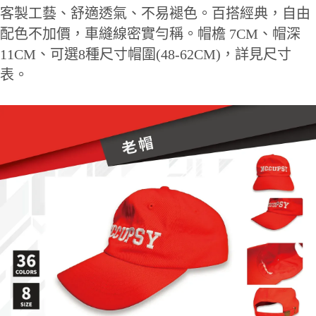
客製工藝、舒適透氣、不易褪色。百搭經典，自由
配色不加價，車縫線密實勻稱。帽檐 7CM、帽深
11CM、可選8種尺寸帽圍(48-62CM)，詳見尺寸
表。