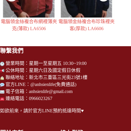
電腦領金絲複合布珍珠裡夾
日本United Athle 10盎司內刷
珍珠裡短
客(厚款) LA6606
毛連帽拉鍊外套 3562001
聯繫我們
營業時間：星期一至星期五 10:30~19:00
公休時間：星期六日及國定假日休假
聯絡地址：新北市三重區三光街23號1樓
官方LINE：
@anhsienlife
(免費通話)
電子信箱：
anhsienlife@gmail.com
連絡電話：0966023267
如欲前來，請於
官方LINE
預約抵達時間♥