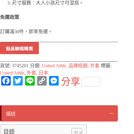
尺寸服務：大人小孩尺寸可混搭。
免運政策
訂購滿30件，即享免運。
點此聯絡購買
貨號:
3745201
分類:
United Athle
,
品牌經銷
,
外套
標籤:
United Athle
,
外套
,
日本
Fa
T
Li
C
M
分享
ce
wi
ne
op
es
bo
tte
y
se
ok
r
Li
ng
描述
nk
er
目錄