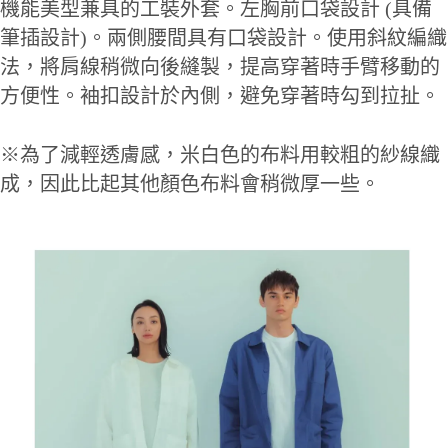
機能美型兼具的工裝外套。左胸前口袋設計 (具備
筆插設計)。兩側腰間具有口袋設計。使用斜紋編織
法，將肩線稍微向後縫製，提高穿著時手臂移動的
方便性。袖扣設計於內側，避免穿著時勾到拉扯。
※為了減輕透膚感，米白色的布料用較粗的紗線織
成，因此比起其他顏色布料會稍微厚一些。