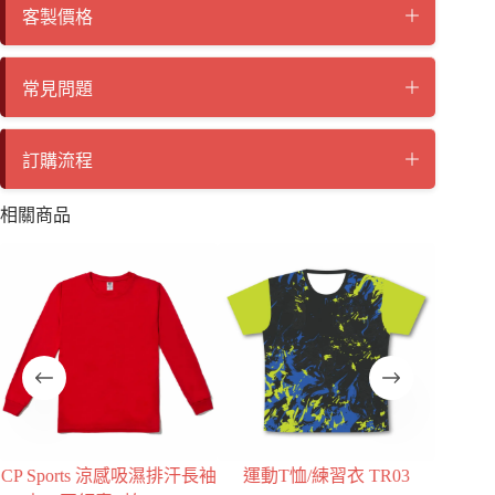
客製價格
常見問題
訂購流程
相關商品
熱
排汗長袖
運動T恤/練習衣 TR03
日本Printstar4.0盎司全棉輕
日