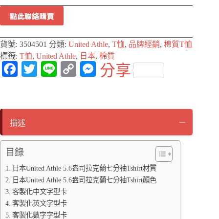
點此聯絡購買
貨號:
3504501
分類:
United Athle
,
T恤
,
品牌經銷
,
棉質T恤
標籤:
T恤
,
United Athle
,
日本
,
棉質
Fa
T
Li
C
M
分享
ce
wi
ne
op
es
bo
tte
y
se
ok
r
Li
ng
描述
nk
er
目錄
日本United Athle 5.6盎司拉克蘭七分袖Tshirt材質
日本United Athle 5.6盎司拉克蘭七分袖Tshirt顏色
客製化中文字型卡
客製化英文字型卡
客製化數字字型卡