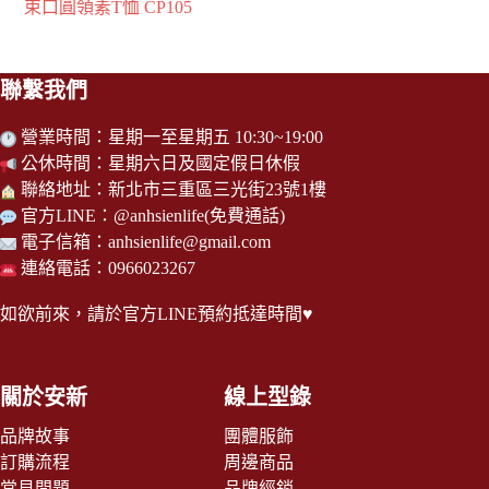
05
盈圓領Tshirt 00083-BBT
聯繫我們
營業時間：星期一至星期五 10:30~19:00
公休時間：星期六日及國定假日休假
聯絡地址：新北市三重區三光街23號1樓
官方LINE：
@anhsienlife
(免費通話)
電子信箱：
anhsienlife@gmail.com
連絡電話：0966023267
如欲前來，請於
官方LINE
預約抵達時間♥
關於安新
線上型錄
品牌故事
團體服飾
訂購流程
周邊商品
常見問題
品牌經銷