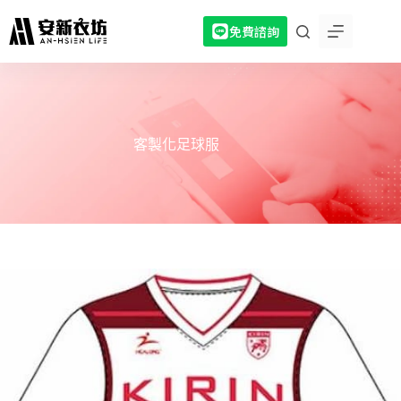
跳
免費諮詢
至
主
要
內
容
客製化足球服