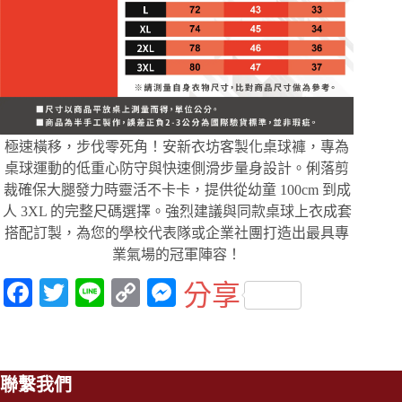
極速橫移，步伐零死角！安新衣坊客製化桌球褲，專為
桌球運動的低重心防守與快速側滑步量身設計。俐落剪
裁確保大腿發力時靈活不卡卡，提供從幼童 100cm 到成
人 3XL 的完整尺碼選擇。強烈建議與同款桌球上衣成套
搭配訂製，為您的學校代表隊或企業社團打造出最具專
業氣場的冠軍陣容！
Fa
T
Li
C
M
分享
ce
wi
ne
op
es
bo
tte
y
se
ok
r
Li
ng
聯繫我們