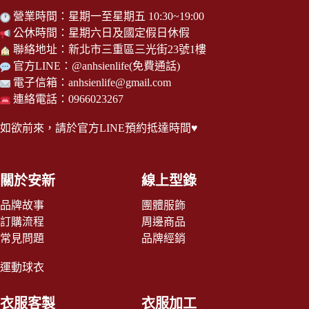
nk
er
營業時間：星期一至星期五 10:30~19:00
公休時間：星期六日及國定假日休假
聯絡地址：新北市三重區三光街23號1樓
官方LINE：
@anhsienlife
(免費通話)
電子信箱：
anhsienlife@gmail.com
連絡電話：0966023267
如欲前來，請於
官方LINE
預約抵達時間♥
關於安新
線上型錄
品牌故事
團體服飾
訂購流程
周邊商品
常見問題
品牌經銷
運動球衣
衣服客製
衣服加工