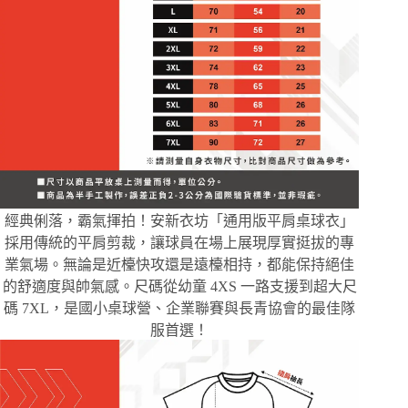
經典俐落，霸氣揮拍！安新衣坊「通用版平肩桌球衣」
採用傳統的平肩剪裁，讓球員在場上展現厚實挺拔的專
業氣場。無論是近檯快攻還是遠檯相持，都能保持絕佳
的舒適度與帥氣感。尺碼從幼童 4XS 一路支援到超大尺
碼 7XL，是國小桌球營、企業聯賽與長青協會的最佳隊
服首選！