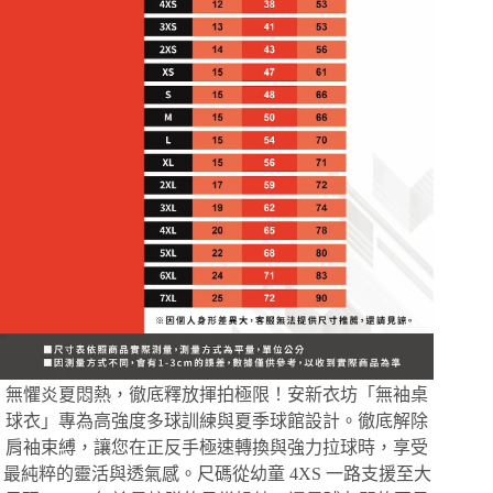
無懼炎夏悶熱，徹底釋放揮拍極限！安新衣坊「無袖桌
球衣」專為高強度多球訓練與夏季球館設計。徹底解除
肩袖束縛，讓您在正反手極速轉換與強力拉球時，享受
最純粹的靈活與透氣感。尺碼從幼童 4XS 一路支援至大