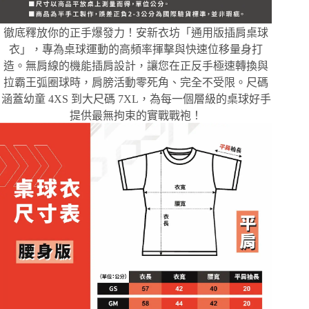
徹底釋放你的正手爆發力！安新衣坊「通用版插肩桌球
衣」，專為桌球運動的高頻率揮擊與快速位移量身打
造。無肩線的機能插肩設計，讓您在正反手極速轉換與
拉霸王弧圈球時，肩膀活動零死角、完全不受限。尺碼
涵蓋幼童 4XS 到大尺碼 7XL，為每一個層級的桌球好手
提供最無拘束的實戰戰袍！