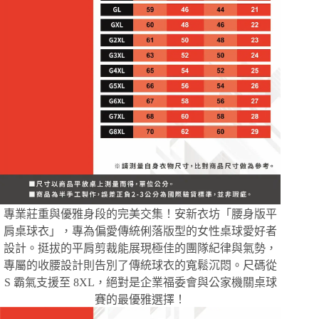
專業莊重與優雅身段的完美交集！安新衣坊「腰身版平
肩桌球衣」，專為偏愛傳統俐落版型的女性桌球愛好者
設計。挺拔的平肩剪裁能展現極佳的團隊紀律與氣勢，
專屬的收腰設計則告別了傳統球衣的寬鬆沉悶。尺碼從
S 霸氣支援至 8XL，絕對是企業福委會與公家機關桌球
賽的最優雅選擇！