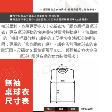
抽球犀利，身段更要迷人！安新衣坊「腰身版插肩桌球
衣」專為桌球運動的快速揮拍與靈活移動設計。無肩線
的「機能插肩剪裁」讓妳的正反手切換與殺球流暢無
阻；專屬的「修身腰線」設計，讓妳告別傳統球衣的寬
鬆沉悶。尺碼從 S 霸氣涵蓋至 8XL，輕鬆搞定各大企業
桌球社團與系桌的女力裝備需求！