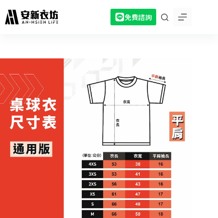
跳
免費諮詢
至
主
要
內
容